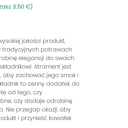
zasz 3,50 €)
zostanie ono w
poniedziałek.
Jeśli złożę za
ono wysłane w
Jeśli złożę za
sokiej jakości produkt,
ono wysłane w
w tradycyjnych potrawach
Jeśli złożę za
zostanie ono w
robinę elegancji do swoich
Jeśli złożę za
składnikowi. Atrament jest
zamówienie zos
y, aby zachować jego smak i
ile produkty b
składnik to cenny dodatek do
razie w następ
nie od tego, czy
Jeśli złożę z
zamówienie zos
ybne, czy dodaje odrobinę
ile produkty b
a. Nie przegap okazji, aby
razie w następ
odukt i przynieść kawałek
Instrukcje te maj