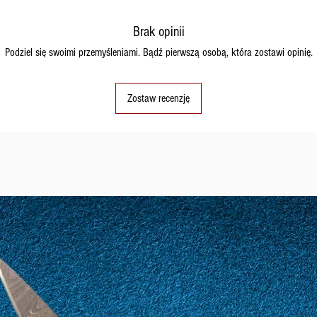
miesiącach zimowy
dostępny lub ma d
Brak opinii
zamówienie zostan
to możliwe.
Podziel się swoimi przemyśleniami. Bądź pierwszą osobą, która zostawi opinię.
Zostaw recenzję