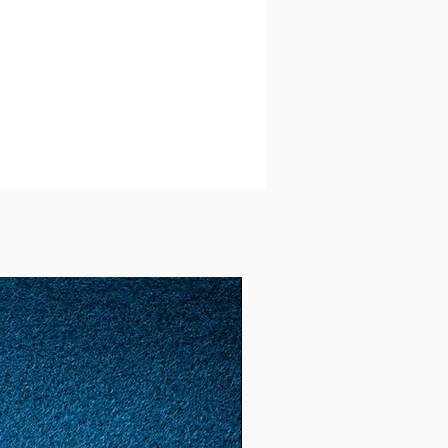
ch, jeśli produkt jest
ługi termin przydatności,
ie wysłane tak szybko, jak