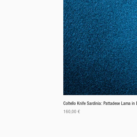
Coltello Knife Sardinia: Pattadese Lama i
Cena
160,00 €