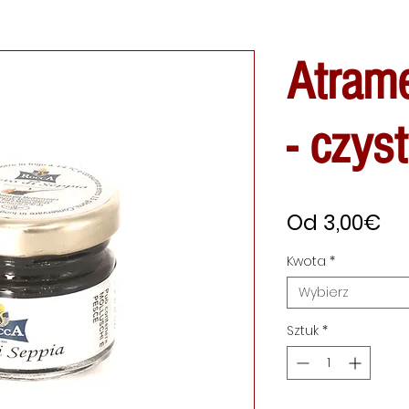
Atram
- czys
Ce
Od
3,00€
Ra
Kwota
*
Wybierz
Sztuk
*