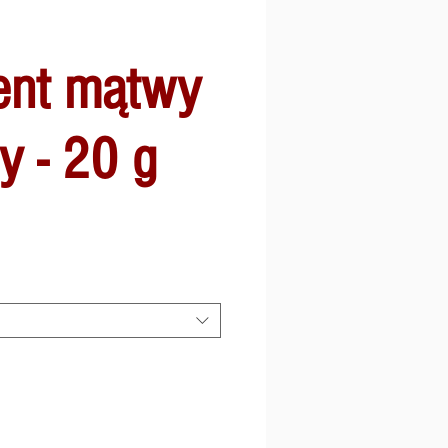
ent mątwy
ty - 20 g
na
batowa