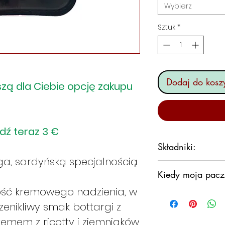
Wybierz
Sztuk
*
Dodaj do kosz
zą dla Ciebie opcję zakupu
dź teraz 3 €
Składniki:
rga, sardyńską specjalnością
Składniki Ci
Kiedy moja pacz
Kasza manna
ność kremowego nadzienia, w
pszenicy mię
Zobowiązujemy si
z oliwek ext
zenikliwy smak bottargi z
zamówienia tak sz
Składniki N
Nie chcemy jedna
remem z ricotty i ziemniaków