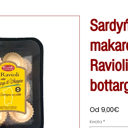
Sardy
makar
Ravioli
bottar
Ce
Od
9,00€
Ra
Kwota
*