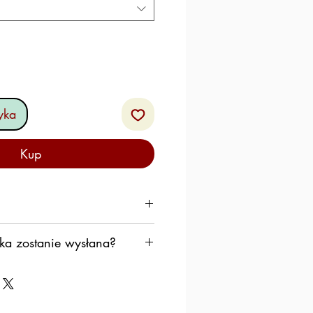
yka
Kup
asto francuskie 53%
ka zostanie wysłana?
 z pszenicy durum, mąka z
kkiej, woda, JAJA, sól, oliwa
ę do wysłania Twojego
ra vergine.
ybko, jak to możliwe,
adzienie 47%
k, aby produkty pozostawały