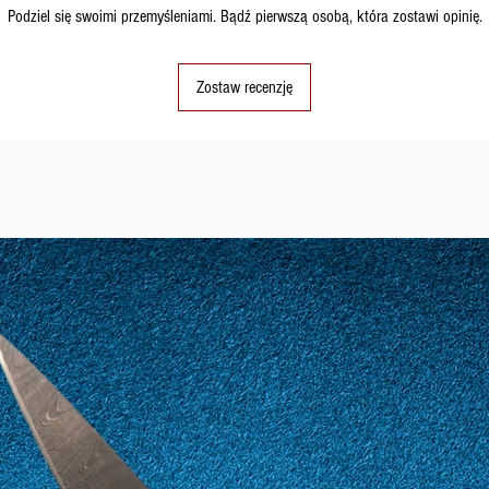
Jeśli złożę z
Podziel się swoimi przemyśleniami. Bądź pierwszą osobą, która zostawi opinię.
zamówienie zos
ile produkty b
Zostaw recenzję
razie w kolejny
Wskazania te maj
okresach zimowych
lub ma długi term
zostanie wysłane 