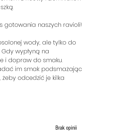
Ricotta (mle
w magazynie sort
szką.
płatki ziemn
Generalnie będz
emulgator, n
następującego sc
 gotowania naszych ravioli!
konserwujące
Jeśli złożę za
bottarga z 
ono wysłane w 
sól), sól, pi
Jeśli złożę za
 osolonej wody, ale tylko do
vergine, czo
zostanie ono w
; Gdy wypłyną na
Produkt pak
poniedziałek.
je i dopraw do smaku.
ochronnej
Jeśli złożę za
 nadać im smak podsmażając
ono wysłane w
, żeby odcedzić je kilka
Jeśli złożę za
ono wysłane w
Jeśli złożę za
zostanie ono w
Jeśli złożę za
zamówienie zos
ile produkty b
Brak opinii
razie w kolejny