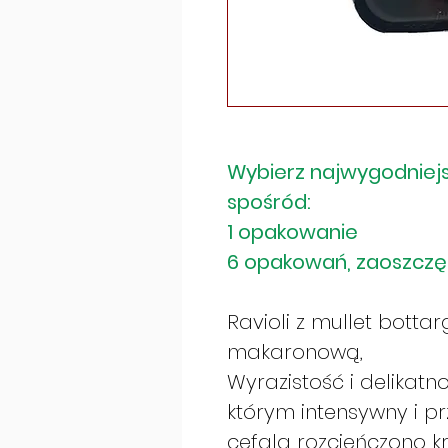
Wybierz najwygodniejs
spośród:
1 opakowanie
6 opakowań, zaoszczę
Ravioli z mullet botta
makaronową,
Wyrazistość i delikat
którym intensywny i pr
cefala rozcieńczono k