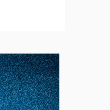
amówienie we
wtorek
,
tanie wysłane we wtorek, o
ędą dostępne, w przeciwnym
 poniedziałek.
ą charakter ogólny. W
, jeśli produkt jest dostępny
in przydatności, zamówienie
najszybciej jak to możliwe.