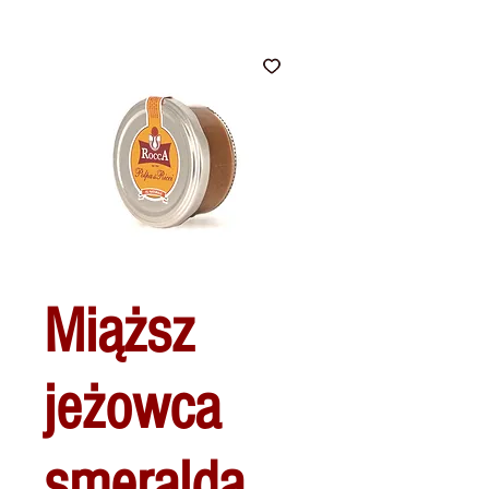
Miąższ
jeżowca
smeralda