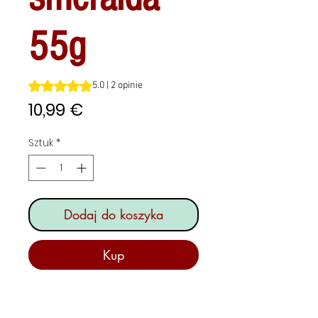
55g
Ocena to 5.0 na pięć gwiazdek na podstawie 2 recenzji
5.0 | 2 opinie
Cena
10,99 €
Sztuk
*
Dodaj do koszyka
Kup