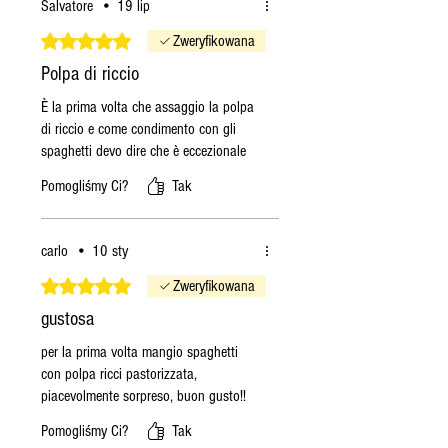
Salvatore
•
19 lip
niedzielę
, zostanie ono
wysłane we wtorek.
Oceniono na 5 z 5 gwiazdek.
Zweryfikowana
Jeśli złożę zamówienie w
Polpa di riccio
poniedziałek
, zamówienie
È la prima volta che assaggio la polpa
zostanie wysłane we wtorek
di riccio e come condimento con gli
(o ile produkty będą
spaghetti devo dire che è eccezionale
dostępne), w przeciwnym
razie w następny
Pomogliśmy Ci?
Tak
poniedziałek.
Jeśli złożę zamówienie we
carlo
•
10 sty
wtorek
, zamówienie
Oceniono na 5 z 5 gwiazdek.
zostanie wysłane we wtorek,
Zweryfikowana
o ile produkty będą
gustosa
dostępne, w przeciwnym
per la prima volta mangio spaghetti
razie w następny
con polpa ricci pastorizzata,
poniedziałek.
piacevolmente sorpreso, buon gusto!!
Instrukcje te mają charakter
Pomogliśmy Ci?
Tak
ogólny. W miesiącach