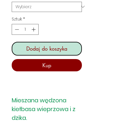
Sztuk
*
Dodaj do koszyka
Kup
Mieszana wędzona
kiełbasa wieprzowa i z
dzika.