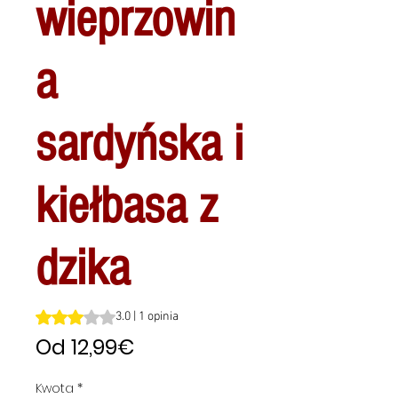
wieprzowin
a
sardyńska i
kiełbasa z
dzika
Ocena to 3.0 na pięć gwiazdek na podstawie 1 recenzji
3.0 | 1 opinia
Cena
Od
12,99€
Rabatowa
Kwota
*