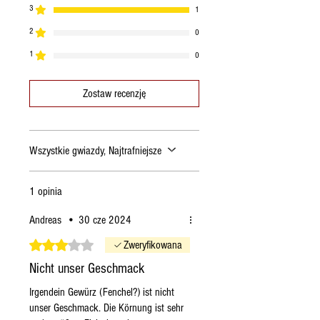
3
1
2
0
1
0
Zostaw recenzję
Wszystkie gwiazdy, Najtrafniejsze
1 opinia
Andreas
•
30 cze 2024
Oceniono na 3 z 5 gwiazdek.
Zweryfikowana
Nicht unser Geschmack
Irgendein Gewürz (Fenchel?) ist nicht
unser Geschmack. Die Körnung ist sehr