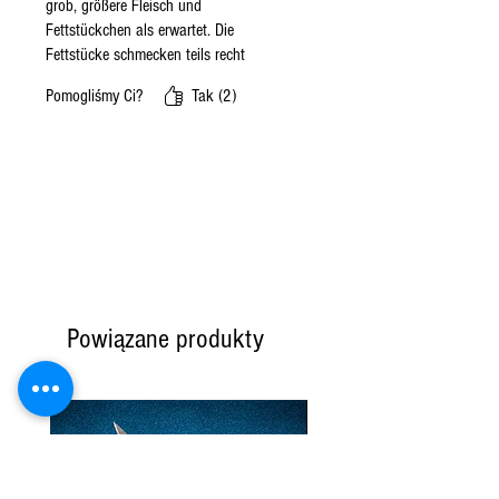
grob, größere Fleisch und
Fettstückchen als erwartet. Die
Fettstücke schmecken teils recht
kräftig. Ich werde sie nicht mehr
Pomogliśmy Ci?
Tak (2)
kaufen, aber wer eine kräftige Salami
mit besonderen Geschmack mag,
könnte sie gut finden.
Powiązane produkty