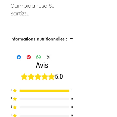
Campidanese Su
Sartizzu
Informations nutritionnelles :
ÉNERGIE :
625,68 kcal /
2615,34 kJ
MATIÈRES GRASSES TOTALES :
Avis
69,6
%
dont saturés : 25,4 %
GLUCIDES :
0%
5.0
Noté 5 sur 5.
PROTÉINE:
6,4%
SEL : 3,2 g
5
1
ALLERGÈNES : POIVRON
4
0
3
0
2
0