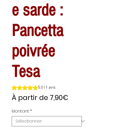
e sarde :
Pancetta
poivrée
Tesa
La note est de 5.0 sur cinq étoiles selon 1 avis
5.0 | 1 avis
Prix
À partir de
7,90€
promotionnel
Montant
*