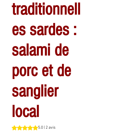
traditionnell
es sardes :
salami de
porc et de
sanglier
local
La note est de 5.0 sur cinq étoiles selon 2 avis
5.0 | 2 avis