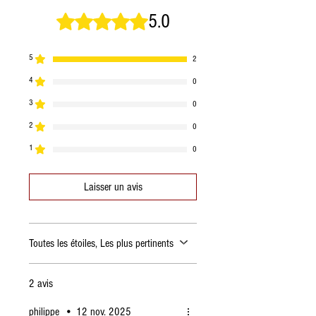
5.0
Noté 5 sur 5.
Énergie
359
kcal
1495
5
2
kJ
4
0
3
graisses
24,85
0
dont saturés
g
2
0
8,7 g
1
0
Glucides
1,71
Laisser un avis
dont les sucres
g
1,28
g
Toutes les étoiles, Les plus pertinents
Protéines
32,14
g
2 avis
Sel
3,84
philippe
•
12 nov. 2025