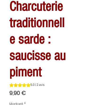
Charcuterie
traditionnell
e sarde :
saucisse au
piment
La note est de 5.0 sur cinq étoiles selon 2 avis
5.0 | 2 avis
Prix
9,90 €
Montant
*