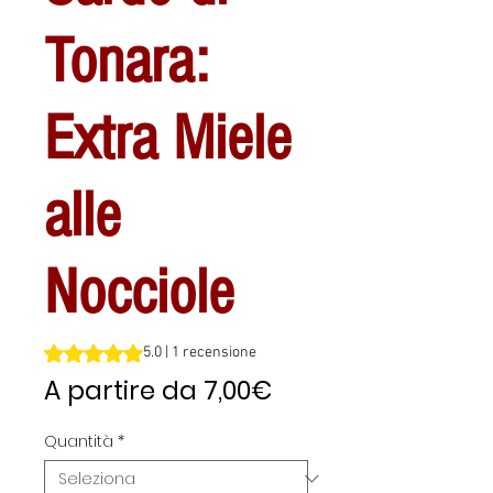
Tonara:
Extra Miele
alle
Nocciole
Sulla base di 1 recensione, la valutazione è 5.0 su cinque 
5.0 | 1 recensione
Prezzo
A partire da
7,00€
scontato
Quantità
*