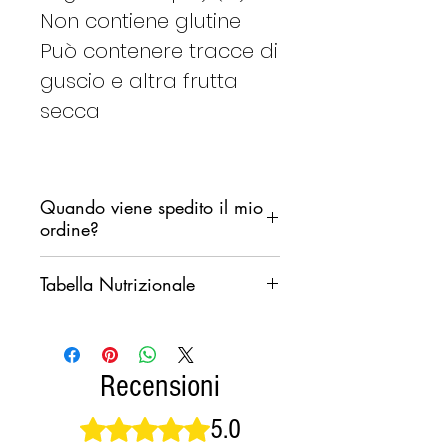
Non contiene glutine
Può contenere tracce di
guscio e altra frutta
secca
Quando viene spedito il mio
ordine?
Ci impegniamo a spedire il tuo
Tabella Nutrizionale
ordine il prima possibile,
non desideriamo però che i
Valori nutrizionali
100g
prodotti rimangano fermi in un
medi per
magazzino di smistamento
Recensioni
durante il fine settimana.
Valore energetico
Kcal
Generalmente seguiremo il
5.0
Valutazione 5 stelle su 5.
539
seguente schema: