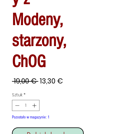
Modeny,
starzony,
ChOG
Regularna
Cena
 19,00 € 
13,30 €
cena
Rabatowa
Sztuk
*
Pozostało w magazynie: 1