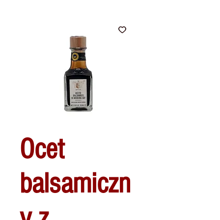
Ocet
balsamiczn
y z