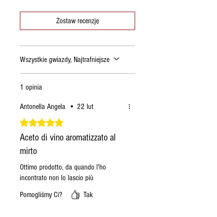
Zostaw recenzję
Wszystkie gwiazdy, Najtrafniejsze
1 opinia
Antonella Angela
•
22 lut
Oceniono na 5 z 5 gwiazdek.
Aceto di vino aromatizzato al
mirto
Ottimo prodotto, da quando l'ho
incontrato non lo lascio più
Pomogliśmy Ci?
Tak