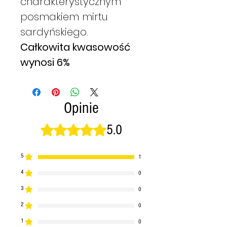
charakterystycznym
posmakiem mirtu
sardyńskiego.
Całkowita kwasowość
wynosi 6%
Opinie
5.0
Oceniono na 5 z 5 gwiazdek.
5
1
4
0
3
0
2
0
1
0