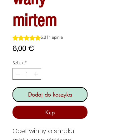
mirtem
Ocena to 5.0 na pięć gwiazdek na podstawie 1 recenzji
5.0 | 1 opinia
Cena
6,00 €
Sztuk
*
Dodaj do koszyka
Kup
Ocet winny o smaku