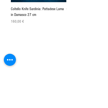
Coltello Knife Sardinia: Pattadese Lama
Coltello Sardo "Knife Sardinia"
in Damasco 27 cm
Pattada 27cm
Cena
Cena
160,00 €
149,00 €
Azienda Agricola San Paolo srls