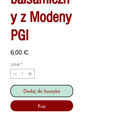
y z Modeny
PGI
Cena
6,00 €
Sztuk
*
Dodaj do koszyka
Kup