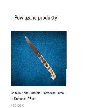
Powiązane produkty
Coltello Knife Sardinia: Pattadese Lama
Coltello Sardo "Knife Sardinia"
in Damasco 27 cm
Pattada 27cm
Cena
Cena
160,00 €
149,00 €