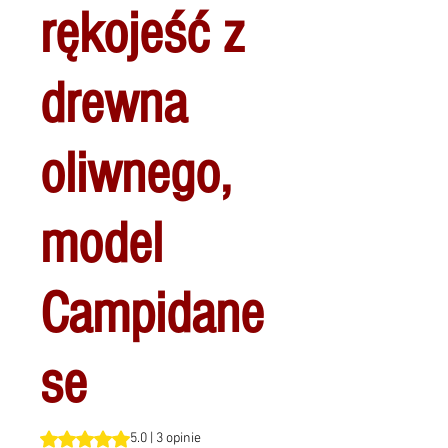
rękojeść z
drewna
oliwnego,
model
Campidane
se
Ocena to 5.0 na pięć gwiazdek na podstawie 3 recenzji
5.0 | 3 opinie