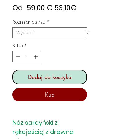
Regularna
Cena
Od
 59,00 € 
53,10€
cena
Rabatowa
Rozmiar ostrza
*
Sztuk
*
Dodaj do koszyka
Kup
Nóż sardyński z
rękojeścią z drewna