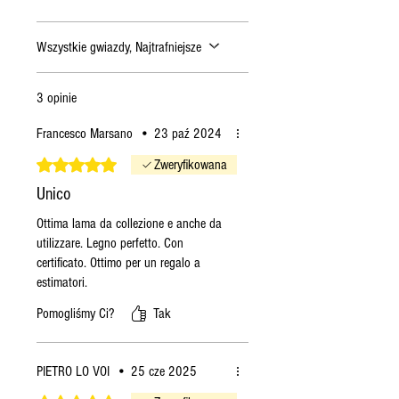
wysłane w następny
poniedziałek.
Wszystkie gwiazdy, Najtrafniejsze
Jeśli złożę zamówienie w
piątek
, zostanie ono wysłane
we wtorek.
3 opinie
Jeśli złożę zamówienie w
Francesco Marsano
•
23 paź 2024
sobotę
, zostanie ono
wysłane we wtorek.
Oceniono na 5 z 5 gwiazdek.
Zweryfikowana
Jeśli złożę zamówienie w
Unico
niedzielę
, zostanie ono
Ottima lama da collezione e anche da
wysłane we wtorek.
utilizzare. Legno perfetto. Con
Jeśli złożę zamówienie w
certificato. Ottimo per un regalo a
poniedziałek
, zamówienie
estimatori.
zostanie wysłane we wtorek
Pomogliśmy Ci?
Tak
(o ile produkty będą
dostępne), w przeciwnym
razie w kolejny poniedziałek.
PIETRO LO VOI
•
25 cze 2025
Jeśli złożę zamówienie we