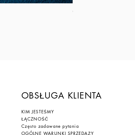
Coltello Sardo "Knife Sardinia": Mod
Cena
149,00 €
OBSŁUGA KLIENTA
KIM JESTEŚMY
ŁĄCZNOŚĆ
Często zadawane pytania
OGÓLNE WARUNKI SPRZEDAŻY