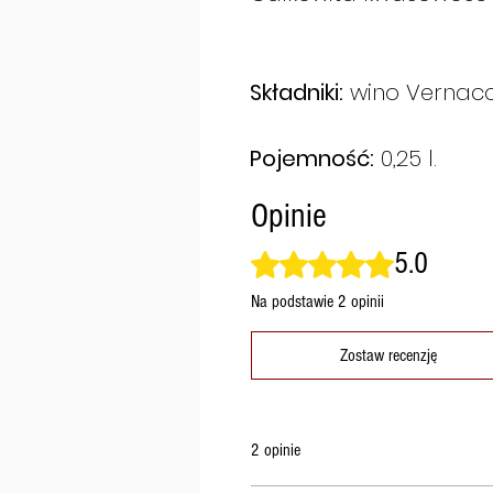
Składniki:
wino Vernacc
Pojemność:
0,25 l.
Opinie
5.0
Oceniono na 5 z 5 gwiazdek.
Na podstawie 2 opinii
Zostaw recenzję
2 opinie