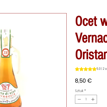
Ocet w
Vernac
Orista
Ocena to 5.0 na pi
5.0 | 2 
Cena
8,50 €
Sztuk
*