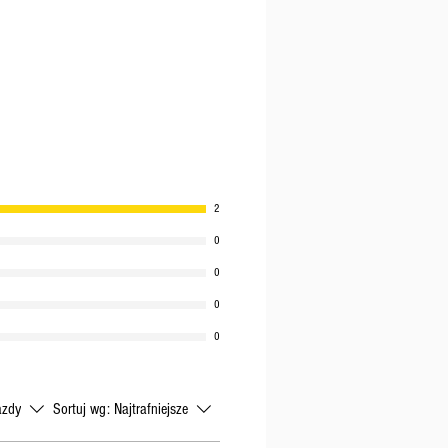
2
0
0
0
0
azdy
Sortuj wg:
Najtrafniejsze