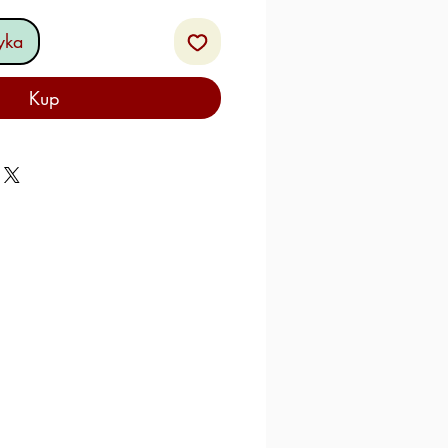
yka
Kup