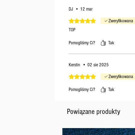
DJ
•
12 mar
Oceniono na 5 z 5 gwiazdek.
Zweryfikowana
TOP
Pomogliśmy Ci?
Tak
Kerstin
•
02 sie 2025
Oceniono na 5 z 5 gwiazdek.
Zweryfikowana
Pomogliśmy Ci?
Tak
Powiązane produkty