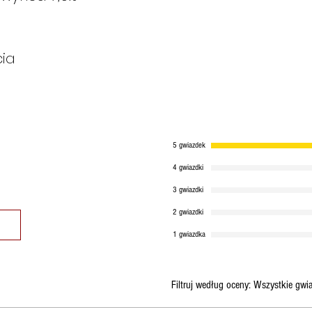
ia
5 gwiazdek
4 gwiazdki
3 gwiazdki
2 gwiazdki
1 gwiazdka
Filtruj według oceny:
Wszystkie gwi