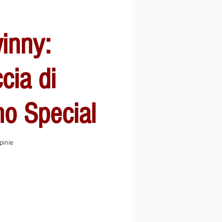
inny:
cia di
no Special
ęć gwiazdek na podstawie 2 recenzji
opinie