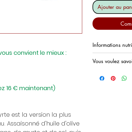
Ajouter au pan
Comm
Informations nutr
 vous convient le mieux :
CALORIES : 397
k
Vous voulez savo
MATIÈRES GRASSE
dont saturés : 2,7
Regardez cette fa
GLUCIDES : 51
g
CARASAU de Dav
dont sucres 0 g
z 16 € maintenant)
https://youtu.be
PROTÉINES : 8,8 
SEL : 4
g
te est la version la plus
FIBRES : 3,8 g
 Assaisonné d'huile d'olive
ALLERGÈNES : blé