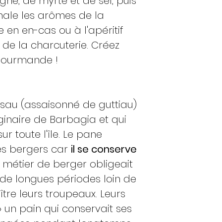
gne, de myrte et de sel, puis
xhale les arômes de la
 en en-cas ou à l'apéritif
de la charcuterie. Créez
 gourmande !
au (assaisonné de guttiau)
iginaire de Barbagia et qui
ur toute l'île. Le pane
es bergers car
il se conserve
le métier de berger obligeait
de longues périodes loin de
ître leurs troupeaux. Leurs
 un pain qui conservait ses