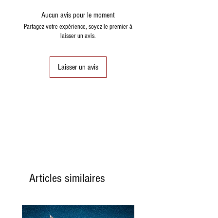
Aucun avis pour le moment
Énergie
465
Partagez votre expérience, soyez le premier à
kcal
laisser un avis.
Kj
1945
Laisser un avis
Protéines
7,23
g.
Glucides
51,9
dont sucres
g.
47,77
g.
Sel
5 mg.
Articles similaires