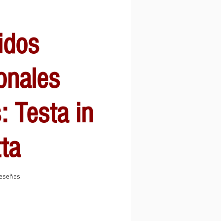
idos
ionales
: Testa in
ta
 calificación es de 5.0 de 5 estrellas
 reseñas
o