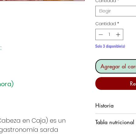
Cantidad
*
Elegir
Cantidad
*
:
Solo 3 disponible(s)
Agregar al carr
hora)
Re
Historia
Descripción
(Cabeza en Caja) es un
Tabla nutricional
el "
Queso de cer
a gastronomía sarda
particular de
carn