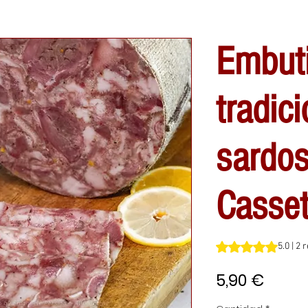
Embut
tradic
sardos
Casset
Según 2 reseñas, la
5.0 | 2
Preci
5,90 €