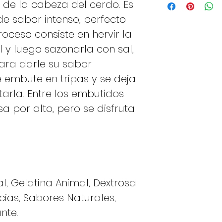
Valores promed
de la cabeza del cerdo. Es
de
Cerdeña
que r
para
e sabor intenso, perfecto
fundamental de la
Certificaciones
roceso consiste en hervir la
Energía
El Ministerio de P
 y luego sazonarla con sal,
y Forestales ha in
ara darle su sabor
la lista de
Product
Grasas
se embute en tripas y se deja
Tradicionales
de l
de las cuales
utarla. Entre los embutidos
(
PALMADITA
).
saturadas
Orígenes
a por alto, pero se disfruta
En el pasado tene
Carbohidratos
alimentación segu
de los cuales
aprovechaba cada 
azúcares
el
cabeza
.
Así nació el
Proteínas
cabez
explota las parte
l, Gelatina Animal, Dextrosa
Sal
pero no menos nut
cias, Sabores Naturales,
despojos).
nte.