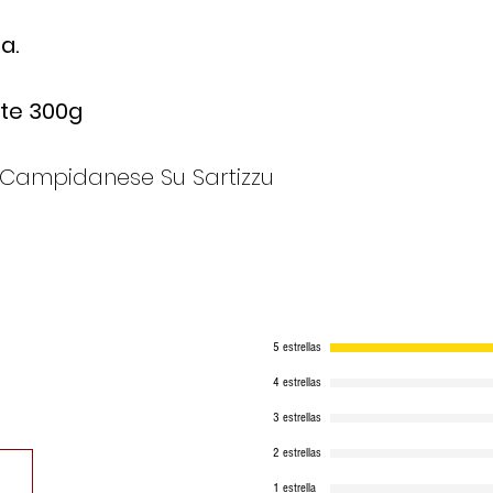
a.
te 300g
 Campidanese Su Sartizzu
5 estrellas
4 estrellas
3 estrellas
2 estrellas
1 estrella