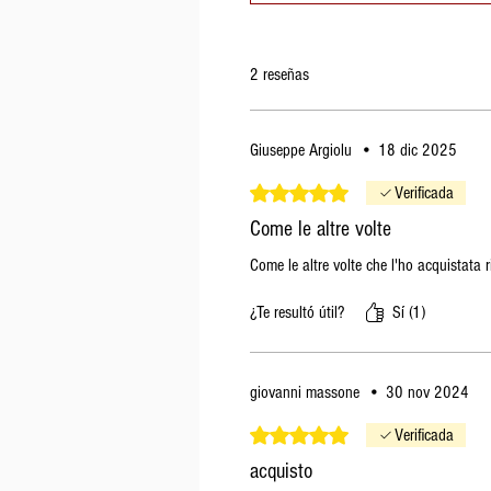
2 reseñas
Giuseppe Argiolu
•
18 dic 2025
Obtuvo 5 de 5 estrellas.
Verificada
Come le altre volte
Come le altre volte che l'ho acquistata r
¿Te resultó útil?
Sí (1)
giovanni massone
•
30 nov 2024
Obtuvo 5 de 5 estrellas.
Verificada
acquisto