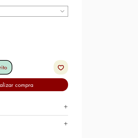
ito
alizar compra
do
" es un procesamiento
e de cerdo
típico