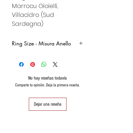
Marrocu Gioielli,
Villacidro (Sud
Sardegna)
Ring Size - Misura Anello
Italy
France
Germany
Spain
No hay reseñas todavía
8
48
48
8
Comparte tu opinión. Deja la primera reseña.
(15,3)
9
49
49
9
Dejar una reseña
(15,6)
10
50
50 (16)
10