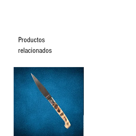
11
51
51
11
(16.2)
12
52
52
12
(16.6)
Productos
13
53
53
13
relacionados
(16.8)
14
54
54
14
(17.2)
15
55
55
15
(17.4)
16
56
56
16
(17.8)
17
57
57
17