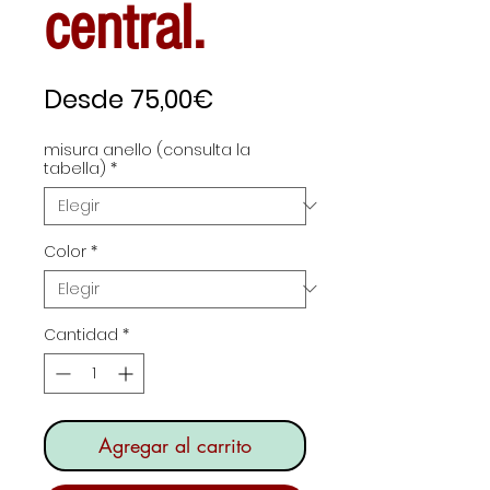
central.
Precio
Desde
75,00€
de
misura anello (consulta la
oferta
tabella)
*
Color
*
Cantidad
*
Agregar al carrito