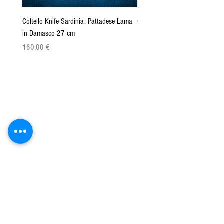
Coltello Knife Sardinia: Pattadese Lama
Coltello Sardo "Knife Sardinia"
in Damasco 27 cm
Pattada 27cm
Precio
Precio
160,00 €
149,00 €