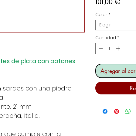
Prec
101,00 €
Color
*
Elegir
Cantidad
*
ntes de plata con botones
Agregar al carr
n sardos con una piedra
Re
al
nte: 21 mm.
deña, Italia.
a que cumple con la