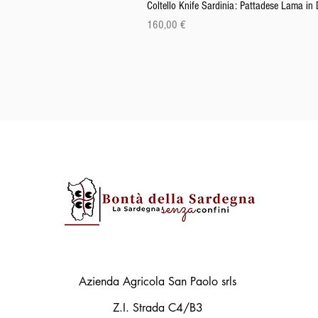
Coltello Knife Sardinia: Pattadese Lama i
Precio
160,00 €
Azienda Agricola San Paolo srls
Z.I. Strada C4/B3