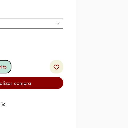
io
ito
alizar compra