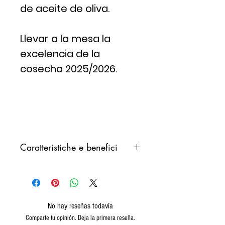
de aceite de oliva.
Llevar a la mesa la
excelencia de la
cosecha 2025/2026.
Caratteristiche e benefici
Una recente
indagine
scientifica
ha nuovamente
dimostrato che le persone che
seguono la “dieta
No hay reseñas todavía
mediterranea” vivono più a
Comparte tu opinión. Deja la primera reseña.