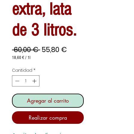
extra, lata
de 3 litros.
Precio
Precio
 60,00 € 
55,80 €
de
18,60 €
/
1l
18,60 €
oferta
por
Cantidad
*
1
Litro
Agregar al carrito
Realizar compra