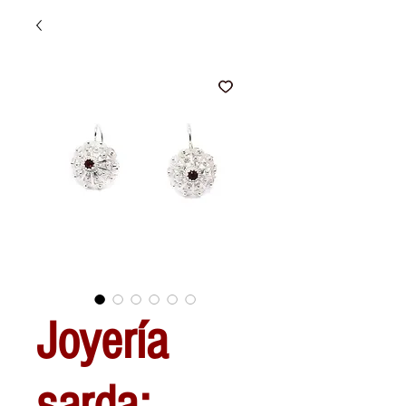
Joyería
sarda: