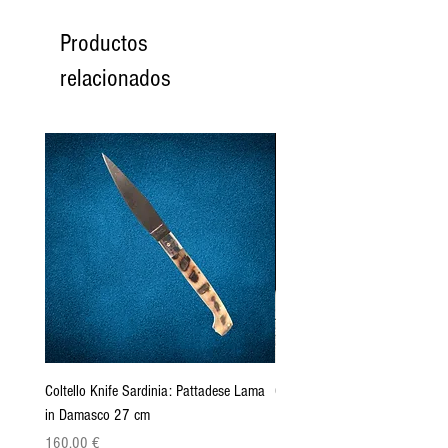
Productos
relacionados
Coltello Knife Sardinia: Pattadese Lama
Coltello Sardo "Knife Sardinia"
in Damasco 27 cm
Pattada 27cm
Precio
Precio
160,00 €
149,00 €