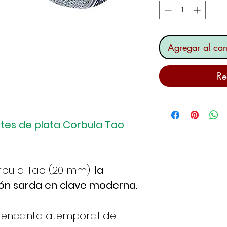
Agregar al carr
Re
ntes de plata Corbula Tao
rbula Tao (20 mm):
la
ión sarda en clave moderna.
l encanto atemporal de