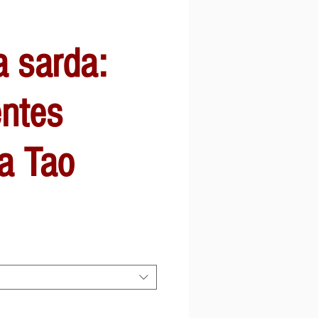
a sarda:
ntes
a Tao
cio