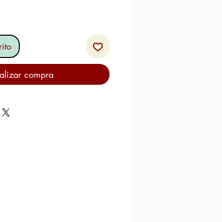
ito
alizar compra