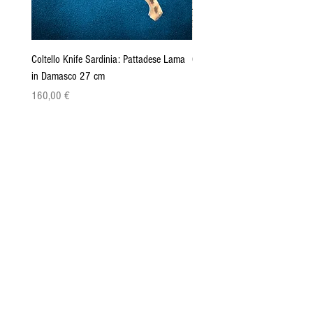
Coltello Knife Sardinia: Pattadese Lama
Coltello Sardo "Knife Sardinia"
in Damasco 27 cm
Pattada 27cm
Precio
Precio
160,00 €
149,00 €