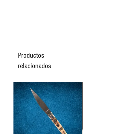
SATURADAS
0G
GRASAS
0G
DE LAS CUALES
0G
SATURADAS
SODIO
5 mg
Productos
Acidez
7,5%
relacionados