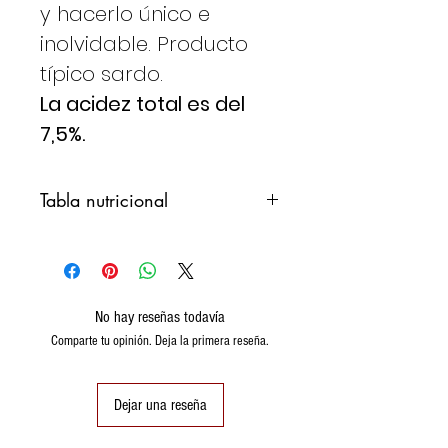
y hacerlo único e
inolvidable. Producto
típico sardo.
La acidez total es del
7,5%.
Tabla nutricional
VALORES
100
NUTRICIONALES
ml
POR
No hay reseñas todavía
Comparte tu opinión. Deja la primera reseña.
PROTEÍNAS
0,1
g
Dejar una reseña
CARBOHIDRATOS
0,05
DE LAS CUALES
g