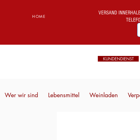
VERSAND INNERHALB I
HOME
TELEF
KUNDENDIENST
Wer wir sind
Lebensmittel
Weinladen
Verp