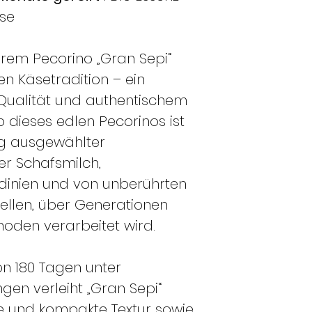
äse
erem Pecorino „Gran Sepi“
n Käsetradition – ein
Qualität und authentischem
 dieses edlen Pecorinos ist
ig ausgewählter
er Schafsmilch,
rdinien und von unberührten
ellen, über Generationen
oden verarbeitet wird.
von 180 Tagen unter
ngen verleiht „Gran Sepi“
ste und kompakte Textur sowie