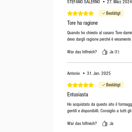
STEFANO SALERNO
•
27. März 2024
Mit 5 von 5 Sternen bewertet.
Bestätigt
Tore ha ragione
Quando ho chiesto al casaro Tore dammi
devo dargli ragione perché è verament
War das hilfreich?
Ja (1)
Antonio
•
31. Jan. 2025
Mit 5 von 5 Sternen bewertet.
Bestätigt
Entusiasta
Ho acquistato da questo sito il formagg
gentili e disponibilli. Consiglio a tutti g
War das hilfreich?
Ja