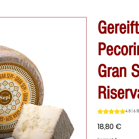
Gereift
Pecori
Gran S
Riserv
Das Rating beträgt
4.8 | 6
Preis
18,80 €