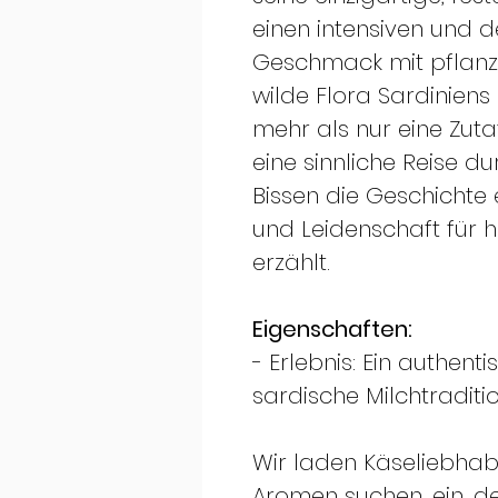
einen intensiven und
Geschmack mit pflanzl
wilde Flora Sardiniens 
mehr als nur eine Zutat
eine sinnliche Reise du
Bissen die Geschichte 
und Leidenschaft für 
erzählt.
Eigenschaften:
- Erlebnis: Ein authen
sardische Milchtraditio
Wir laden Käseliebhabe
Aromen suchen, ein, de