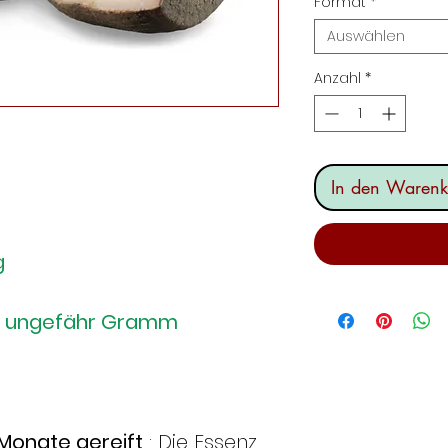
Format
*
Auswählen
Anzahl
*
In den Warenk
g
kg ungefähr Gramm
 Monate gereift
: Die Essenz