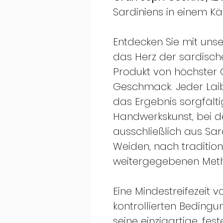
Sardiniens in einem K
Entdecken Sie mit uns
das Herz der sardische
Produkt von höchster 
Geschmack. Jeder Laib
das Ergebnis sorgfält
Handwerkskunst, bei d
ausschließlich aus Sa
Weiden, nach tradition
weitergegebenen Meth
Eine Mindestreifezeit 
kontrollierten Bedingu
seine einzigartige, fe