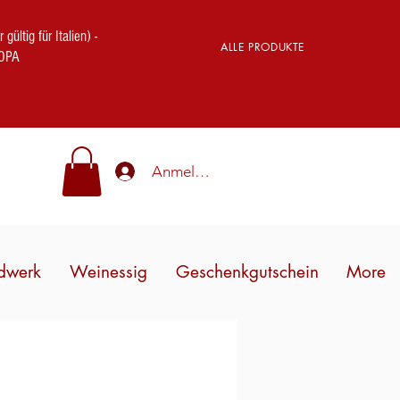
ig für Italien) -
ALLE PRODUKTE
OPA
Anmelden
dwerk
Weinessig
Geschenkgutschein
More