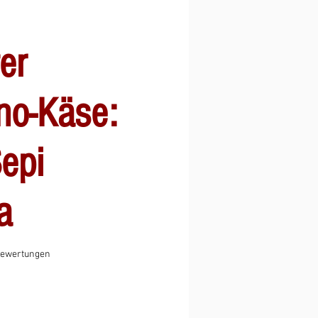
er
no-Käse:
epi
a
 4.8 von fünf Sternen, basierend auf 6 Bewertungen.
 Bewertungen