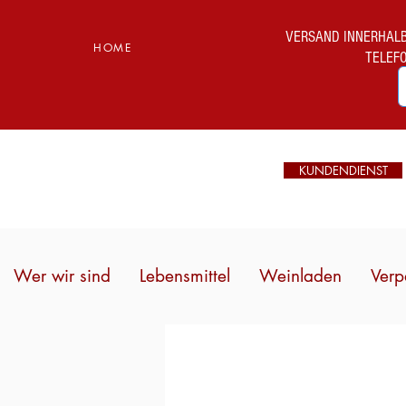
VERSAND INNERHALB I
HOME
TELEF
KUNDENDIENST
Wer wir sind
Lebensmittel
Weinladen
Verp