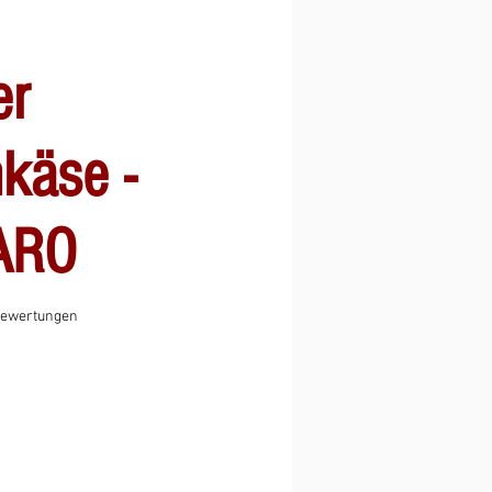
er
käse -
ARO
 5.0 von fünf Sternen, basierend auf 5 Bewertungen.
 Bewertungen