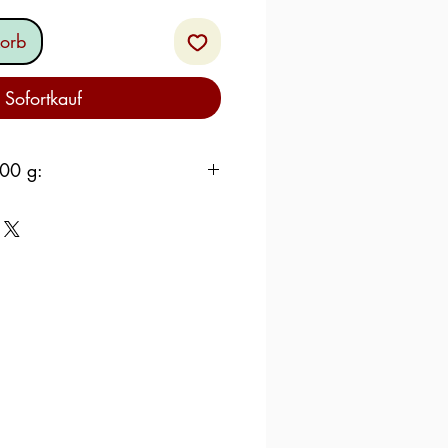
orb
Sofortkauf
00 g:
kj – 1465,1 kcal
8,0 – 34,5 %
2 – 08 %
enmilch