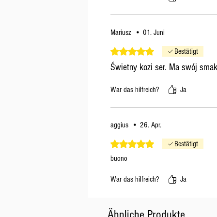
Mariusz
•
01. Juni
Mit 5 von 5 Sternen bewertet.
Bestätigt
Świetny kozi ser. Ma swój smak
War das hilfreich?
Ja
aggius
•
26. Apr.
Mit 5 von 5 Sternen bewertet.
Bestätigt
buono
War das hilfreich?
Ja
Ähnliche Produkte