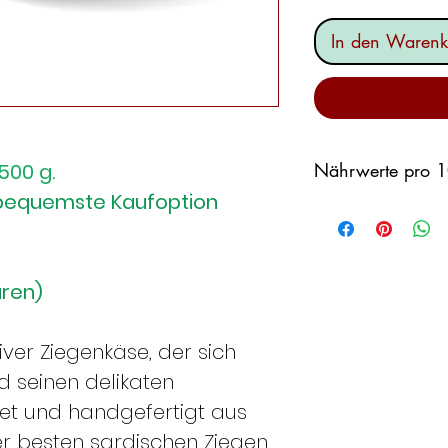
In den Warenk
500 g.
Nährwerte pro 1
e bequemste Kaufoption
ENERGIE:
1758,1 
GESAMT FETTE:
2
Kohlenhydrate:
0,
PROTEINE:
23.94
aren)
siver Ziegenkäse, der sich
ALLERGENE: Zieg
d seinen delikaten
t und handgefertigt aus
r besten sardischen Ziegen