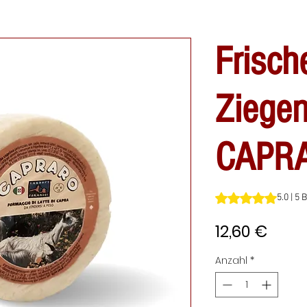
Frisch
Ziegen
CAPR
Das Rating beträgt
5.0 | 5
Preis
12,60 €
Anzahl
*