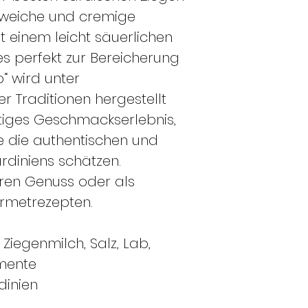
e weiche und cremige
t einem leicht säuerlichen
 perfekt zur Bereicherung
o“ wird unter
er Traditionen hergestellt
rtiges Geschmackserlebnis,
ie die authentischen und
rdiniens schätzen.
en Genuss oder als
ourmetrezepten.
 Ziegenmilch, Salz, Lab,
mente
dinien