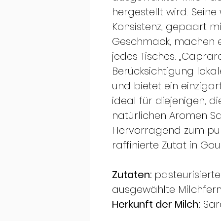
hergestellt wird. Sein
Konsistenz, gepaart mi
Geschmack, machen es
jedes Tisches. „Caprar
Berücksichtigung lokal
und bietet ein einziga
ideal für diejenigen, d
natürlichen Aromen Sa
Hervorragend zum pur
raffinierte Zutat in G
Zutaten:
pasteurisierte
ausgewählte Milchfer
Herkunft der Milch:
Sar