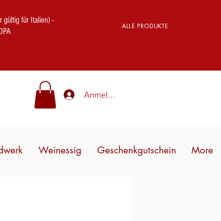
ig für Italien) -
ALLE PRODUKTE
OPA
Anmelden
dwerk
Weinessig
Geschenkgutschein
More