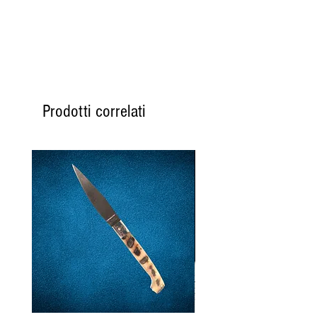
26,3% sul ripieno e 11,0%
sul totale, acqua, fiocchi di
patate (patate disidratate,
coadiuvanti: estratto di
curcuma, additivi: spezie,
latte, spinaci, olio
Prodotti correlati
extravergine d'oliva, sale.