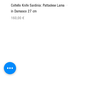
Coltello Knife Sardinia: Pattadese Lama
Coltello Sardo "Knife Sardinia"
in Damasco 27 cm
Pattada 27cm
Prezzo
Prezzo
160,00 €
149,00 €