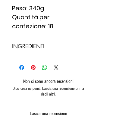
Peso: 340g
Quantità per
confezione: 18
INGREDIENTI
Ingredienti Sfoglia 58%
Semola di grano duro, farina
di grano tenero, acqua, sale,
olio extravergine.
Non ci sono ancora recensioni
Ingredienti Ripieno 42%
Dicci cosa ne pensi. Lascia una recensione prima
degli altri.
Formaggio fresco vaccino a
pasta filata (latte, sale,
caglio, correttore di acidità:
Lascia una recensione
acido citrico), formaggio
vaccino Dolcesardo (latte,
sale, caglio, fermenti lattici)