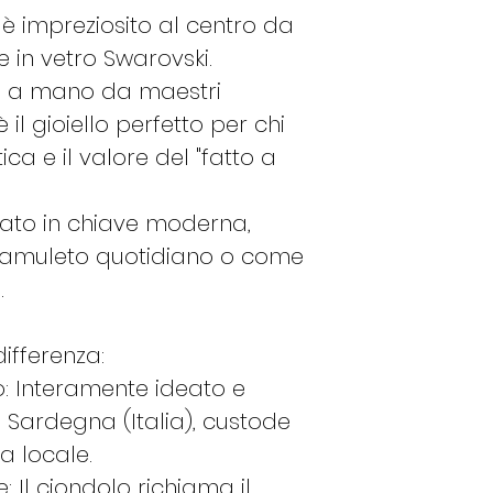
è impreziosito al centro da
 in vetro Swarovski.
to a mano da maestri
 il gioiello perfetto per chi
ca e il valore del "fatto a
tato in chiave moderna,
 amuleto quotidiano o come
.
ifferenza:
o: Interamente ideato e
 Sardegna (Italia), custode
a locale.
: Il ciondolo richiama il