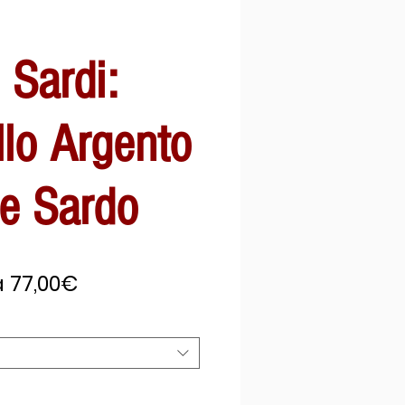
i Sardi:
llo Argento
e Sardo
Prezzo
a
77,00€
scontato