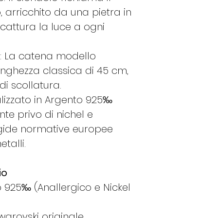
, arricchito da una pietra in
cattura la luce a ogni
à: La catena modello
nghezza classica di 45 cm,
di scollatura.
alizzato in Argento 925‰
te privo di nichel e
igide normative europee
talli.
io
 925‰ (Anallergico e Nickel
warovski originale