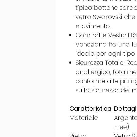
tipico bottone sardo
vetro Swarovski che 
movimento.
Comfort e Vestibilit
Veneziana ha una lu
ideale per ogni tipo 
Sicurezza Totale: Re
anallergico, totalmen
conforme alle più r
sulla sicurezza dei me
Caratteristica
Dettagl
Materiale
Argento
Free)
Pietra
Vetro S