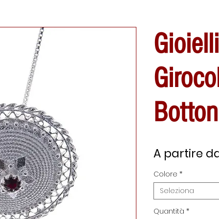
Gioiell
Giroco
Botton
A partire d
Colore
*
Seleziona
Quantità
*