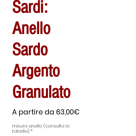
Sardi:
Anello
Sardo
Argento
Granulato
Prezzo
A partire da
63,00€
scontato
misura anello (consulta la
tabella)
*