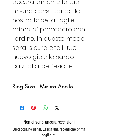
accuratamente la tua
misura consultando la
nostra tabella taglie
prima di procedere con
l'ordine. In questo modo
sarai sicuro che il tuo
nuovo gioiello sardo
calzi alla perfezione.
Ring Size - Misura Anello
Italy
France
Germany
Spain
Non ci sono ancora recensioni
8
48
48
8
Dicci cosa ne pensi. Lascia una recensione prima
(15,3)
degli altri.