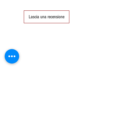
9
49
49
9
(15,6)
Lascia una recensione
10
50
50 (16)
10
11
51
51
11
(16.2)
12
52
52
12
(16.6)
Prodotti correlati
13
53
53
13
(16.8)
14
54
54
14
(17.2)
15
55
55
15