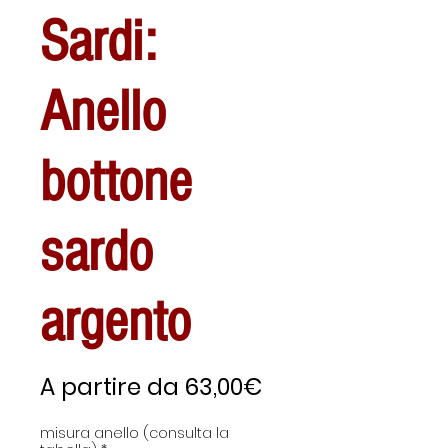
Sardi:
Anello
bottone
sardo
argento
Prezzo
A partire da
63,00€
scontato
misura anello (consulta la