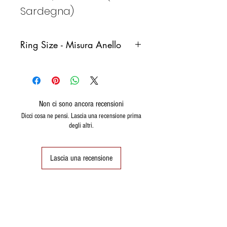
Sardegna)
Ring Size - Misura Anello
Italy
France
Germany
Spain
Non ci sono ancora recensioni
8
48
48
8
Dicci cosa ne pensi. Lascia una recensione prima
(15,3)
degli altri.
9
49
49
9
(15,6)
Lascia una recensione
10
50
50 (16)
10
11
51
51
11
(16.2)