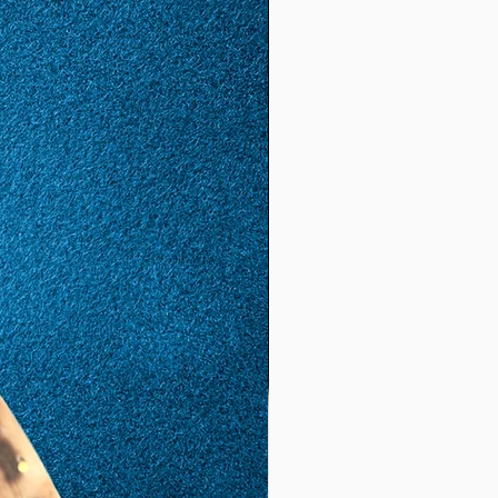
67
27
2,2
6,66
(21,
2)
68
28
2,15
6,75
(21,
5)