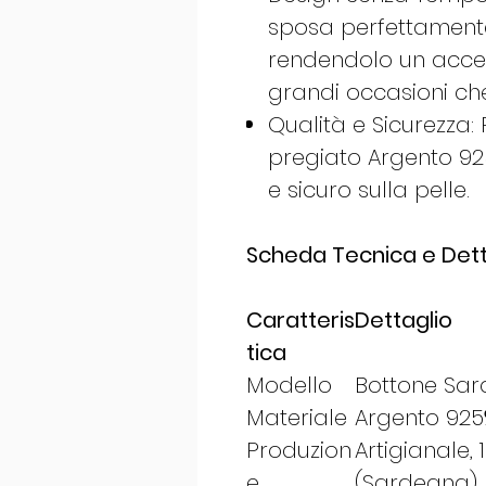
sposa perfettamente
rendendolo un access
grandi occasioni che
Qualità e Sicurezza:
pregiato Argento 92
e sicuro sulla pelle.
Scheda Tecnica e Detta
Caratteris
Dettaglio
tica
Modello
Bottone Sard
Materiale
Argento 92
Produzion
Artigianale, 
e
(Sardegna)