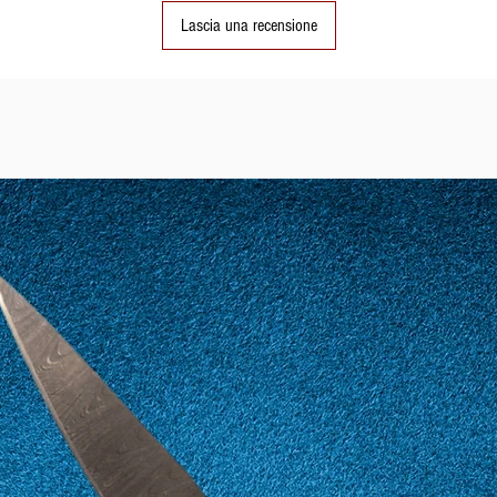
Lascia una recensione
22
62
23
63
24
64
25
65
26
66