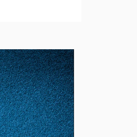
62
22
1,98
6,22
(19,
8)
63
23
2
6,28
(20)
64
24
2,04
6,41
(20,
4)
65
25
2,06
6,47
(20,
6)
66
26
2,1
6,59
(20)