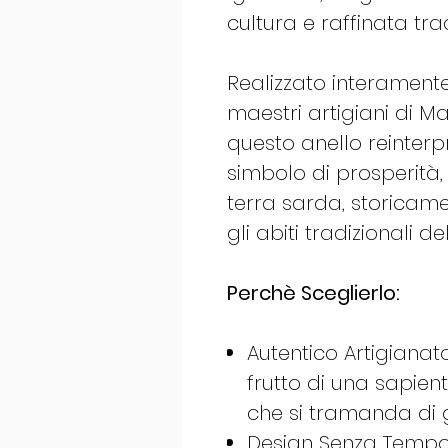
cultura e raffinata tra
Realizzato interamen
maestri artigiani di Mar
questo anello reinterpr
simbolo di prosperità, 
terra sarda, storicame
gli abiti tradizionali de
Perchè Sceglierlo:
Autentico Artigianat
frutto di una sapien
che si tramanda di 
Design Senza Tempo: 