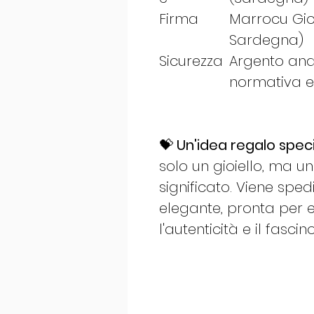
Firma
Marrocu Gioie
Sardegna)
Sicurezza
Argento ana
normativa 
💝
Un'idea regalo speci
solo un gioiello, ma u
significato. Viene sped
elegante, pronta per 
l'autenticità e il fasc