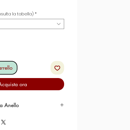
zo
sulta la tabella)
*
rrello
Acquista ora
ra Anello
Ger
Spai
Dia
Circ
man
n
mete
umf.