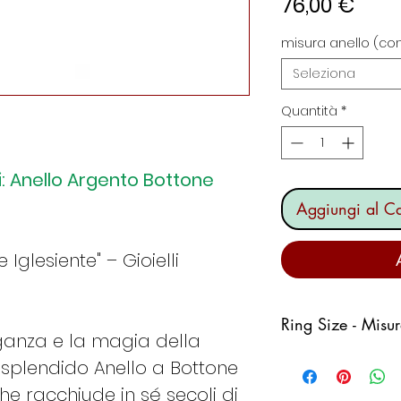
Prez
76,00 €
misura anello (con
Seleziona
Quantità
*
di: Anello Argento Bottone
Aggiungi al Ca
Iglesiente" – Gioielli
Ring Size - Misu
leganza e la magia della
splendido Anello a Bottone
Italy
Fran
ce
che racchiude in sé secoli di