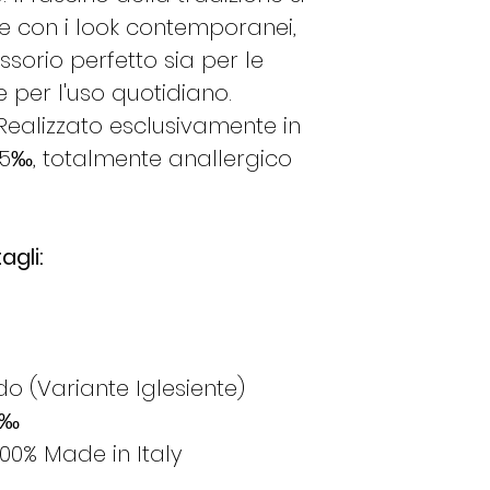
 con i look contemporanei,
orio perfetto sia per le
13
53
 per l'uso quotidiano.
 Realizzato esclusivamente in
5‰, totalmente anallergico
14
54
gli:
15
55
o (Variante Iglesiente)
16
56
5‰
100% Made in Italy