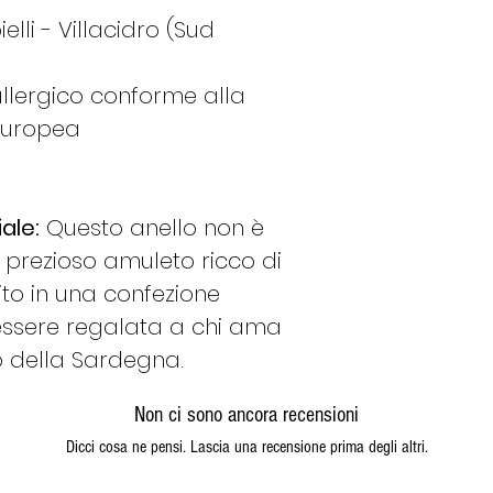
17
57
lli - Villacidro (Sud
llergico conforme alla
18
58
europea
19
59
ale:
Questo anello non è
n prezioso amuleto ricco di
ito in una confezione
20
60
essere regalata a chi ama
ino della Sardegna.
Non ci sono ancora recensioni
21
61
Dicci cosa ne pensi. Lascia una recensione prima degli altri.