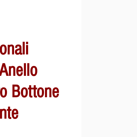
onali
 Anello
o Bottone
ente