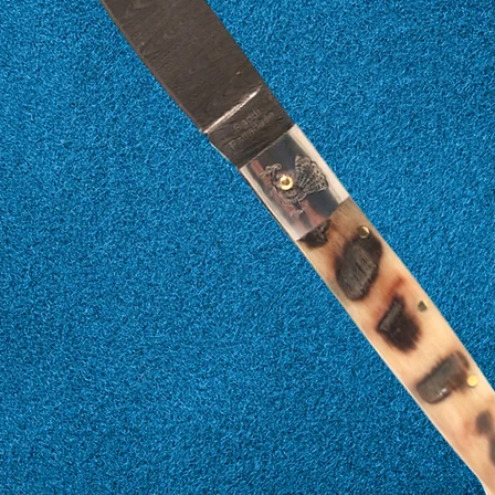
27
67
28
68