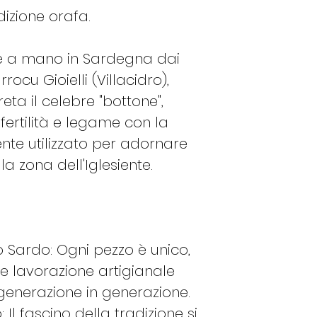
dizione orafa.
8
48
te a mano in Sardegna dai
rocu Gioielli (Villacidro),
eta il celebre "bottone",
9
49
fertilità e legame con la
nte utilizzato per adornare
lla zona dell'Iglesiente.
10
50
11
51
o Sardo: Ogni pezzo è unico,
te lavorazione artigianale
generazione in generazione.
12
52
Il fascino della tradizione si