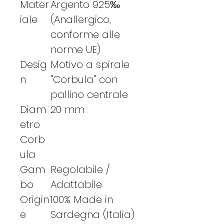
Mater
Argento 925‰
iale
(Anallergico,
conforme alle
norme UE)
Desig
Motivo a spirale
n
"Corbula" con
pallino centrale
Diam
20 mm
etro
Corb
ula
Gam
Regolabile /
bo
Adattabile
Origin
100% Made in
e
Sardegna (Italia)