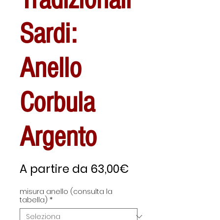
Sardi:
Anello
Corbula
Argento
Prezzo
A partire da
63,00€
scontato
misura anello (consulta la
tabella)
*