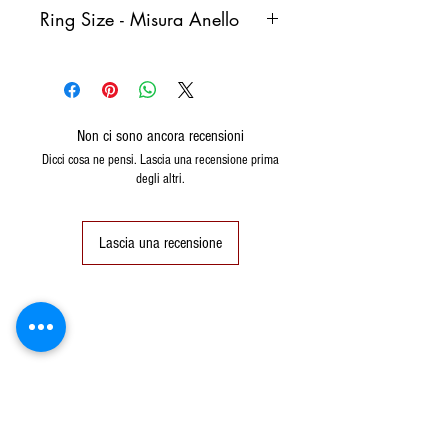
Ring Size - Misura Anello
Italy
France
Germany
Spain
Non ci sono ancora recensioni
8
48
48
8
Dicci cosa ne pensi. Lascia una recensione prima
(15,3)
degli altri.
9
49
49
9
(15,6)
Lascia una recensione
10
50
50 (16)
10
11
51
51
11
(16.2)
12
52
52
12
(16.6)