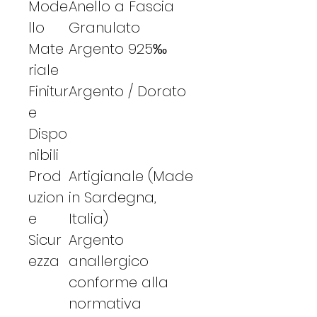
Mode
Anello a Fascia
llo
Granulato
Mate
Argento 925‰
riale
Finitur
Argento / Dorato
e
Dispo
nibili
Prod
Artigianale (Made
uzion
in Sardegna,
e
Italia)
Sicur
Argento
ezza
anallergico
conforme alla
normativa