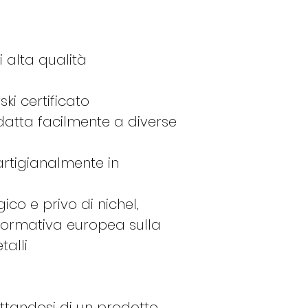
17
57
 alta qualità
ki certificato
datta facilmente a diverse
18
58
artigianalmente in
19
59
ico e privo di nichel,
normativa europea sulla
talli
20
60
ttandosi di un prodotto