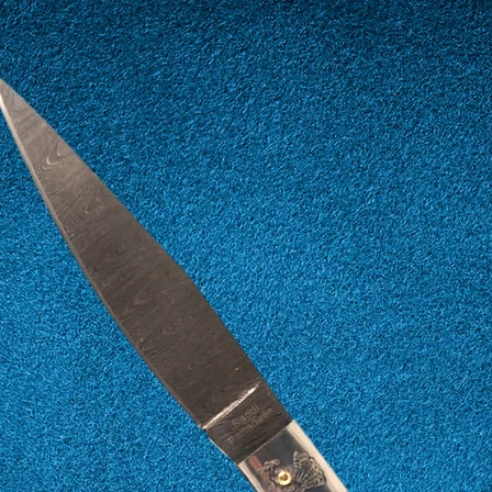
26
66
27
67
28
68