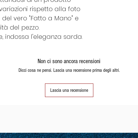
21
61
variazioni rispetto alla foto
o del vero "Fatto a Mano" e
ità del pezzo.
22
62
e, indossa l'eleganza sarda.
Non ci sono ancora recensioni
23
63
Dicci cosa ne pensi. Lascia una recensione prima degli altri.
24
64
Lascia una recensione
25
65