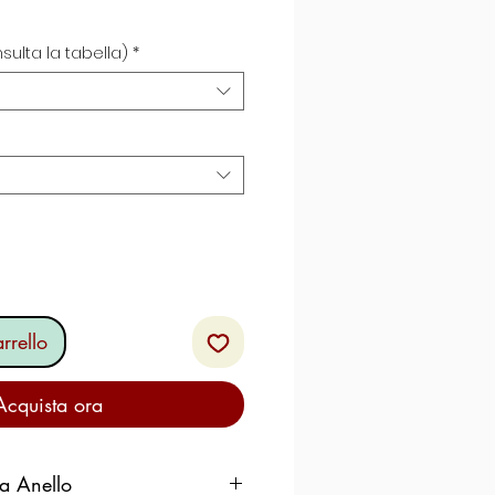
zo
sulta la tabella)
*
rrello
Acquista ora
ra Anello