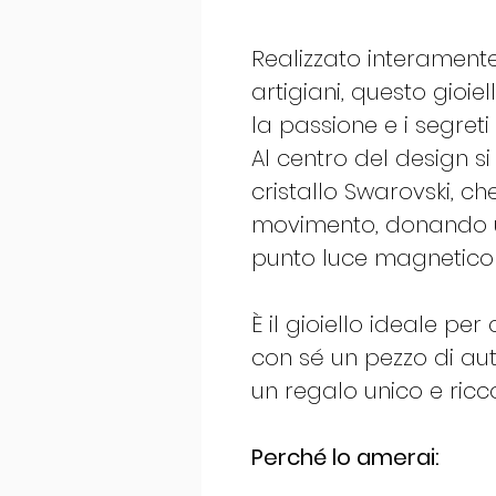
Realizzato interament
artigiani, questo gioiel
la passione e i segreti
Al centro del design s
cristallo Swarovski, ch
movimento, donando u
punto luce magnetico 
È il gioiello ideale p
con sé un pezzo di au
un regalo unico e ricco
Perché lo amerai: