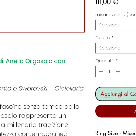
Prez
111,00 €
misura anello (con
Seleziona
Colore
*
Seleziona
rdi: Anello Orgosolo con
Quantità
*
nto e Swarovski – Gioielleria
Aggiungi al Ca
l fascino senza tempo della
gosolo rappresenta un
la millenaria tradizione
Ring Size - Misu
entezza contemporanea.