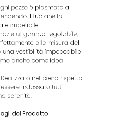
 Ogni pezzo è plasmato a
12
52
endendo il tuo anello
e irripetibile.
azie al gambo regolabile,
erfettamente alla misura del
13
53
 una vestibilità impeccabile
ttimo anche come idea
14
54
: Realizzato nel pieno rispetto
 essere indossato tutti i
a serenità.
15
55
agli del Prodotto
16
56