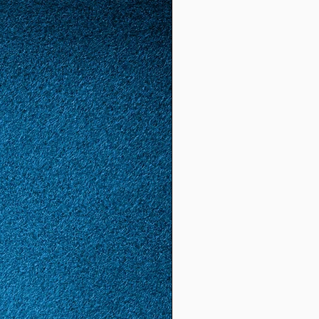
66
26
2,1
6,59
(20)
67
27
2,2
6,66
(21,
2)
68
28
2,15
6,75
(21,
5)