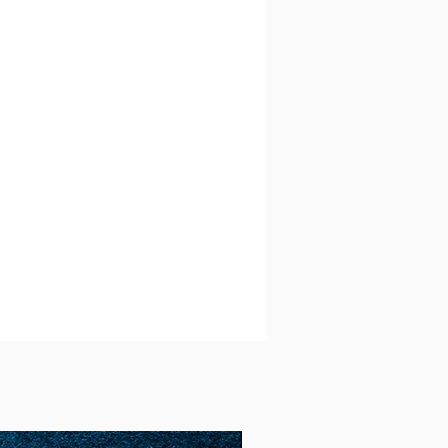
61
21
1,95
6,12
(19,
5)
62
22
1,98
6,22
(19,
8)
63
23
2
6,28
(20)
64
24
2,04
6,41
(20,
4)
65
25
2,06
6,47
(20,
6)