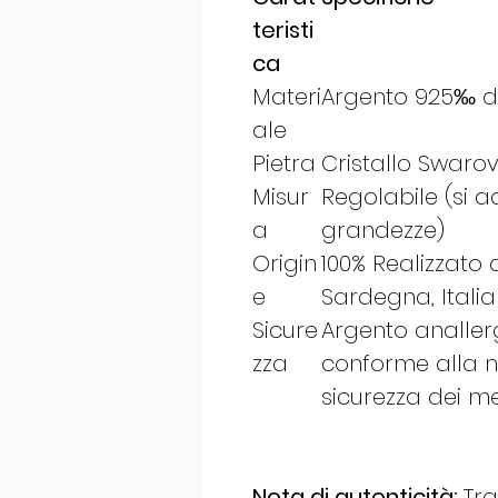
teristi
ca
Materi
Argento 925‰ di
ale
Pietra
Cristallo Swarovs
Misur
Regolabile (si a
a
grandezze)
Origin
100% Realizzato 
e
Sardegna, Italia
Sicure
Argento anallerg
zza
conforme alla 
sicurezza dei me
Nota di autenticità:
Tra