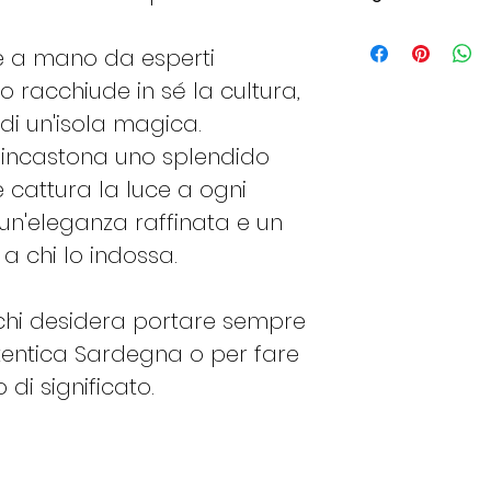
Italy
Fran
e a mano da esperti
ce
lo racchiude in sé la cultura,
 di un'isola magica.
8
48
i incastona uno splendido
e cattura la luce a ogni
n'eleganza raffinata e un
a chi lo indossa.
9
49
er chi desidera portare sempre
tentica Sardegna o per fare
10
50
 di significato.
11
51