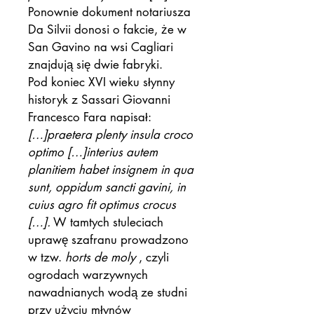
Ponownie dokument notariusza
Da Silvii donosi o fakcie, że w
San Gavino na wsi Cagliari
znajdują się dwie fabryki.
Pod koniec XVI wieku słynny
historyk z Sassari Giovanni
Francesco Fara napisał:
[…]praetera plenty insula croco
optimo […]interius autem
planitiem habet insignem in qua
sunt, oppidum sancti gavini, in
cuius agro fit optimus crocus
[…].
W tamtych stuleciach
uprawę szafranu prowadzono
w tzw.
horts de moly
, czyli
ogrodach warzywnych
nawadnianych wodą ze studni
przy użyciu młynów