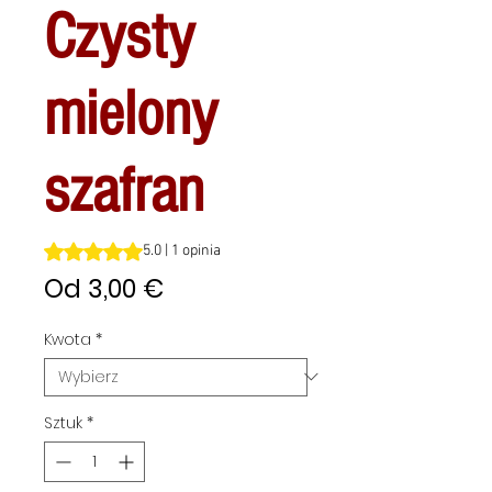
Czysty
mielony
szafran
Ocena to 5.0 na pięć gwiazdek na podstawie 1 recenzji
5.0 | 1 opinia
Cena
Od
3,00 €
Rabatowa
Kwota
*
Sztuk
*