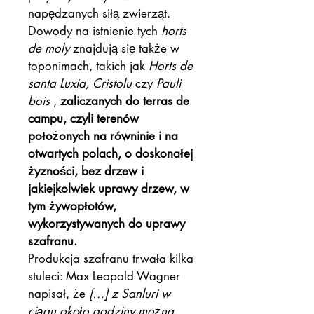
napędzanych siłą zwierząt.
Dowody na istnienie tych
horts
de moly
znajdują się także w
toponimach, takich jak
Horts de
santa Luxia, Cristolu
czy
Pauli
bois
,
zaliczanych do terras de
campu, czyli terenów
położonych na równinie i na
otwartych polach, o doskonałej
żyzności, bez drzew i
jakiejkolwiek uprawy drzew, w
tym żywopłotów,
wykorzystywanych do uprawy
szafranu.
Produkcja szafranu trwała kilka
stuleci: Max Leopold Wagner
napisał, że
[…] z Sanluri w
ciągu około godziny można