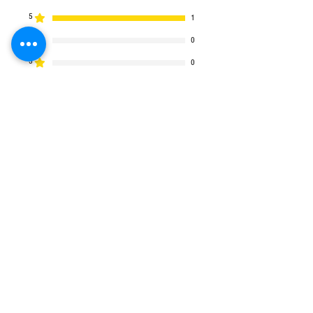
5
1
4
0
3
0
2
0
1
0
Zostaw recenzję
Wszystkie gwiazdy, Najtrafniejsze
1 opinia
Annette
•
24 mar 2025
Oceniono na 5 z 5 gwiazdek.
Zweryfikowana