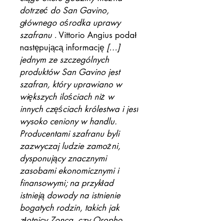
dotrzeć do San Gavino,
głównego ośrodka uprawy
szafranu
. Vittorio Angius podał
następującą informację
[…]
jednym ze szczególnych
produktów San Gavino jest
szafran,
który uprawiano w
większych ilościach niż w
innych częściach królestwa i jest
wysoko ceniony w handlu.
Producentami szafranu byli
zazwyczaj ludzie zamożni,
dysponujący znacznymi
zasobami ekonomicznymi i
finansowymi; na przykład
istnieją dowody na istnienie
bogatych rodzin, takich jak
złotnicy Zonca, czy Oropho.