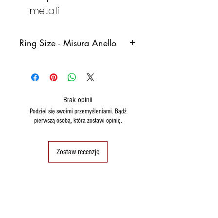
metali
Ring Size - Misura Anello
Italy
France
Germany
Spain
Brak opinii
8
48
48
8
Podziel się swoimi przemyśleniami. Bądź
(15,3)
pierwszą osobą, która zostawi opinię.
9
49
49
9
(15,6)
Zostaw recenzję
10
50
50 (16)
10
11
51
51
11
(16.2)