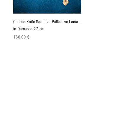
Coltello Knife Sardinia: Pattadese Lama
Coltello Sardo "Knife Sardinia"
in Damasco 27 cm
Pattada 27cm
Cena
Cena
160,00 €
149,00 €