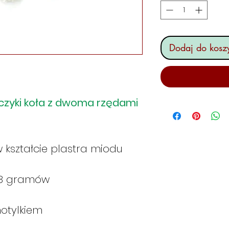
Dodaj do kosz
Kolczyki koła z dwoma rzędami
 kształcie plastra miodu
/8 gramów
motylkiem