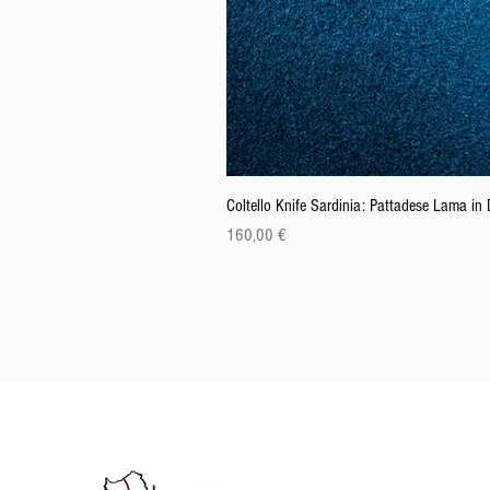
Coltello Knife Sardinia: Pattadese Lama i
Cena
160,00 €