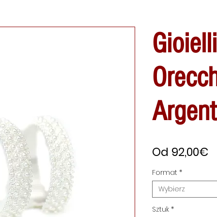
Gioiell
Orecch
Argen
C
Od
92,00€
R
Format
*
Wybierz
Sztuk
*