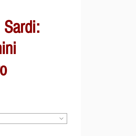
i Sardi:
ini
to
ena
abatowa