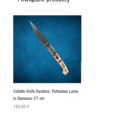
Coltello Knife Sardinia: Pattadese Lama
Coltello Sardo "Knife Sardinia"
in Damasco 27 cm
Pattada 27cm
Cena
Cena
160,00 €
149,00 €