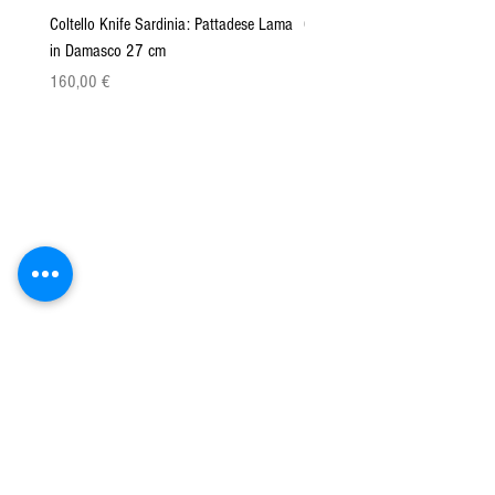
Coltello Knife Sardinia: Pattadese Lama
Coltello Sardo "Knife Sardinia"
in Damasco 27 cm
Pattada 27cm
Cena
Cena
160,00 €
149,00 €
Azienda Agricola San Paolo srls