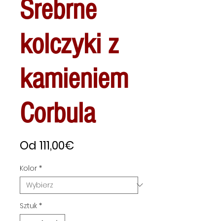
Srebrne
kolczyki z
kamieniem
Corbula
Cena
Od
111,00€
Rabatowa
Kolor
*
Sztuk
*