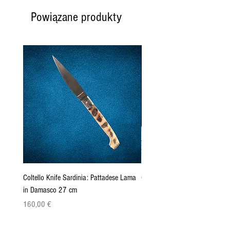
Powiązane produkty
Coltello Knife Sardinia: Pattadese Lama
Coltello Sardo "Knife Sardinia"
in Damasco 27 cm
Pattada 27cm
Cena
Cena
160,00 €
149,00 €