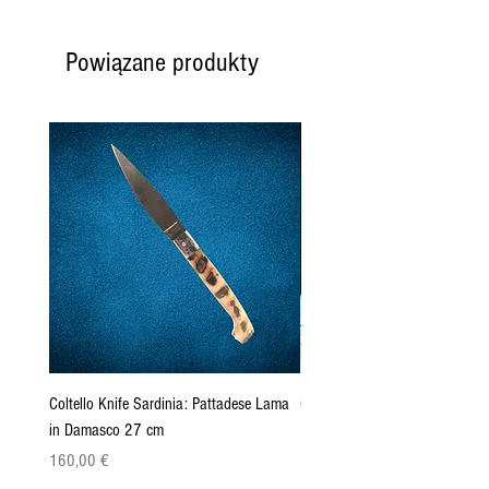
Powiązane produkty
Coltello Knife Sardinia: Pattadese Lama
Coltello Sardo "Knife Sardinia"
in Damasco 27 cm
Pattada 27cm
Cena
Cena
160,00 €
149,00 €