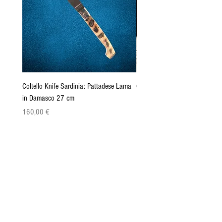
Coltello Knife Sardinia: Pattadese Lama
Coltello Sardo "Knife Sardinia"
in Damasco 27 cm
Pattada 27cm
Cena
Cena
160,00 €
149,00 €