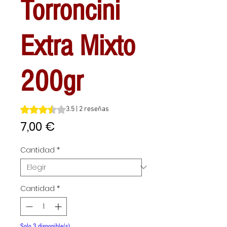
Torroncini
Extra Mixto
200gr
Según 2 reseñas, la calificación es de 3.5 de 5 estrellas
3.5 | 2 reseñas
Precio
7,00 €
Cantidad
*
Cantidad
*
Solo 3 disponible(s)