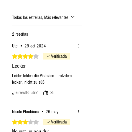
Todas las estrellas, Más relevantes
2 reseñas
Ute
•
29 oct 2024
Obtuvo 4 de 5 estrellas.
Verificada
Lecker
Leider fehlen die Pistazien - trotzdem
lecker , nicht zu süß
¿Te resultó útil?
Sí
Nicole Plouhinec
•
26 may
Obtuvo 3 de 5 estrellas.
Verificada
Nougat un peu dur