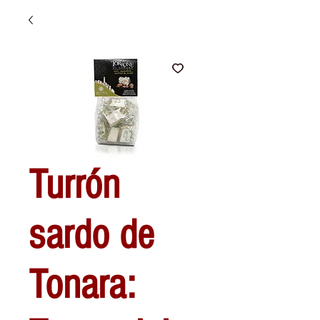
Turrón
sardo de
Tonara: