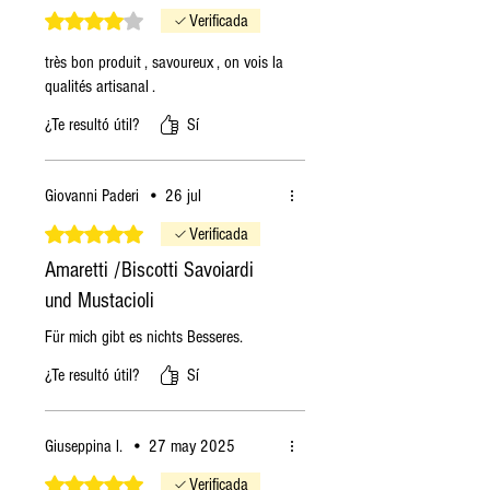
Obtuvo 4 de 5 estrellas.
Verificada
très bon produit , savoureux , on vois la
qualités artisanal .
¿Te resultó útil?
Sí
Giovanni Paderi
•
26 jul
Obtuvo 5 de 5 estrellas.
Verificada
Amaretti /Biscotti Savoiardi
und Mustacioli
Für mich gibt es nichts Besseres.
¿Te resultó útil?
Sí
Giuseppina l.
•
27 may 2025
Obtuvo 5 de 5 estrellas.
Verificada