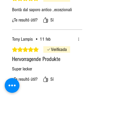
Bontà dal saporo antico ..eccezionali
¿Te resultó útil?
Sí
Tony Lampis
•
11 feb
Obtuvo 5 de 5 estrellas.
Verificada
Hervorragende Produkte
Super lecker
¿Te resultó útil?
Sí
Anterior
Siguiente