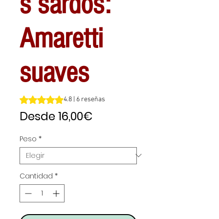
s sardos:
Amaretti
suaves
Según 6 reseñas, la calificación es de 4.8 de 5 estrellas
4.8 | 6 reseñas
Precio
Desde
16,00€
de
Peso
*
oferta
Cantidad
*