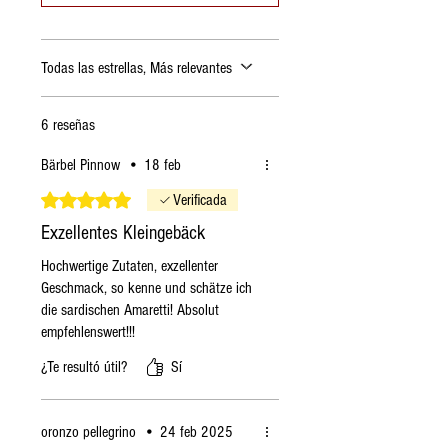
Proteínas
12
gramos
Todas las estrellas, Más relevantes
Sal
0,05 g
6 reseñas
Bärbel Pinnow
•
18 feb
Obtuvo 5 de 5 estrellas.
Verificada
Exzellentes Kleingebäck
Hochwertige Zutaten, exzellenter
Geschmack, so kenne und schätze ich
die sardischen Amaretti! Absolut
empfehlenswert!!!
¿Te resultó útil?
Sí
oronzo pellegrino
•
24 feb 2025