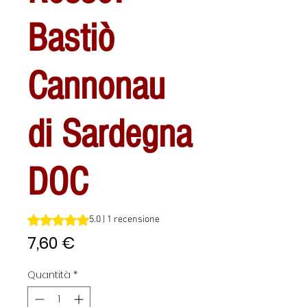
Bastiò
Cannonau
di Sardegna
DOC
Sulla base di 1 recensione, la valutazione è 5.0 su cinque 
5.0 | 1 recensione
Prezzo
7,60 €
Quantità
*