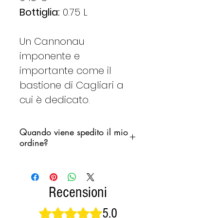
​Bottiglia:
0.75 L
Un Cannonau
imponente e
importante come il
bastione di Cagliari a
cui è dedicato.
Quando viene spedito il mio
ordine?
Ci impegniamo a spedire il tuo
ordine il prima possibile,
non desideriamo però che i
Recensioni
prodotti rimangano fermi in un
magazzino di smistamento
5.0
Valutazione 5 stelle su 5.