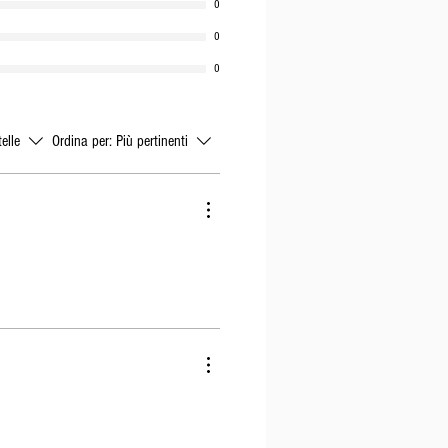
0
0
0
telle
Ordina per:
Più pertinenti