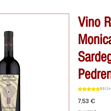
Vino R
Monica
Sarde
Pedre
Sulla base di 2 rec
5.0 | 2 
Prezz
7,53 €