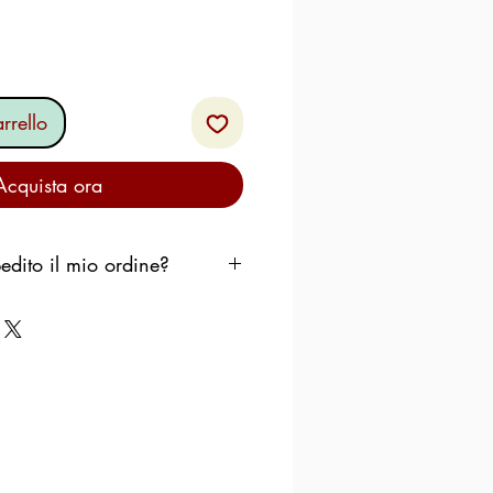
rrello
Acquista ora
dito il mio ordine?
pedire il tuo ordine il prima
erò che i prodotti rimangano
zino di smistamento durante
uiremo il seguente schema:
rcoledì
, l'ordine viene