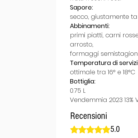
Sapore:
secco, giustamente ta
Abbinamenti:
primi piatti, carni ross
arrosto,
formaggi semistagiona
Temperatura di servizi
ottimale tra 16° e 18°C
Bottiglia:
0.75 L
Vendemmia 2023 13% V
Recensioni
5.0
Valutazione 5 stelle su 5.