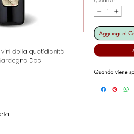
Quantità
*
Aggiungi al Ca
 vini della quotidianità
 Sardegna Doc
Quando viene spe
Ci impegniamo a s
possibile,
non desideriamo p
fermi in un magaz
iola
il fine settimana.
Generalmente seg
Se ordino il
Me