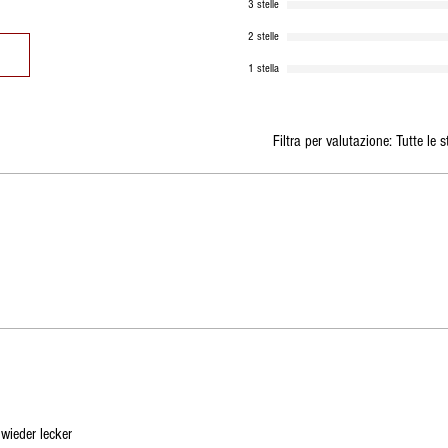
brevi possibile.
3 stelle
2 stelle
1 stella
Filtra per valutazione:
Tutte le s
wieder lecker