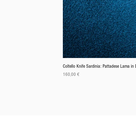
Coltello Knife Sardinia: Pattadese Lama i
Prezzo
160,00 €