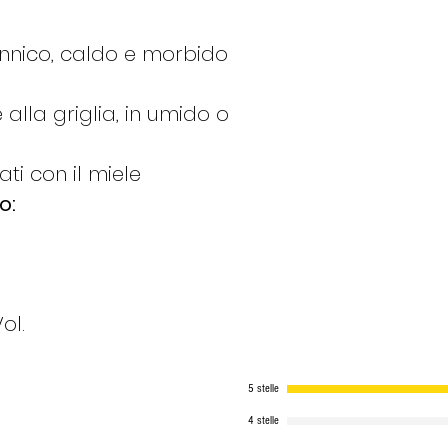
spedito il Lune
Se ordino il
Gi
nnico, caldo e morbido​
Lunedì seguent
Se ordino il
Ve
Martedì seguen
e alla griglia, in umido o
Se ordino il
Sa
Martedì seguen
ti con il miele
Se ordino la
D
o:
spedito il Mart
Se ordino il
Lu
Martedì se i pro
caso contrario 
Se ordino il
Ma
ol.
Martedì stesso s
in caso contrari
Queste indicazion
5 stelle
invernali, se il p
4 stelle
deperibile, l'ordi