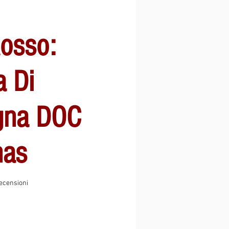
osso:
 Di
gna DOC
nas
ensioni, la valutazione è 5.0 su cinque stelle
recensioni
o