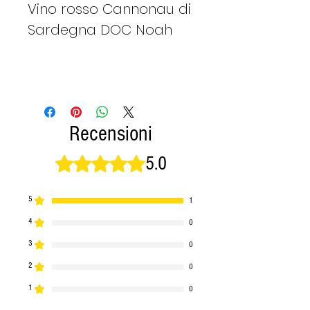
Vino rosso Cannonau di
Sardegna DOC Noah
Recensioni
5.0
Valutazione 5 stelle su 5.
5
1
4
0
3
0
2
0
1
0