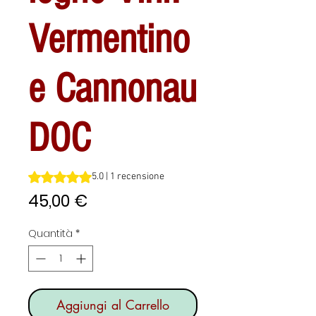
Vermentino
e Cannonau
DOC
Sulla base di 1 recensione, la valutazione è 5.0 su cinque 
5.0 | 1 recensione
Prezzo
45,00 €
Quantità
*
Aggiungi al Carrello