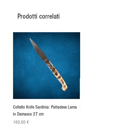
Prodotti correlati
Coltello Knife Sardinia: Pattadese Lama
Coltello Sardo "Knife Sardinia"
in Damasco 27 cm
Pattada 27cm
Prezzo
Prezzo
160,00 €
149,00 €