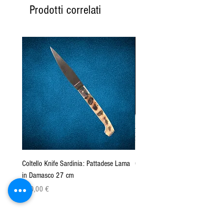
Prodotti correlati
Coltello Knife Sardinia: Pattadese Lama
Coltello Sardo "Knife Sardinia"
in Damasco 27 cm
Pattada 27cm
Prezzo
Prezzo
160,00 €
149,00 €