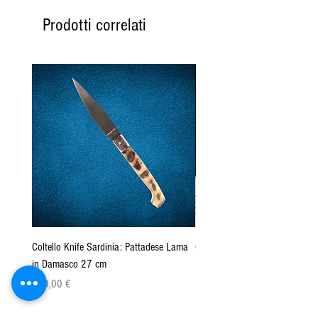
Prodotti correlati
Coltello Knife Sardinia: Pattadese Lama
Coltello Sardo "Knife Sardinia"
in Damasco 27 cm
Pattada 27cm
Prezzo
Prezzo
160,00 €
149,00 €