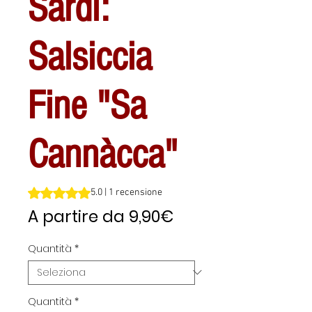
Sardi:
Salsiccia
Fine "Sa
Cannàcca"
Sulla base di 1 recensione, la valutazione è 5.0 su cinque 
5.0 | 1 recensione
Prezzo
A partire da
9,90€
scontato
Quantità
*
Quantità
*