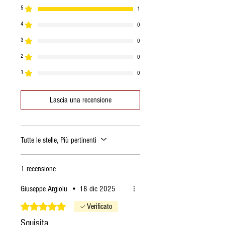
5
1
4
0
3
0
2
0
1
0
Lascia una recensione
Tutte le stelle, Più pertinenti
1 recensione
Giuseppe Argiolu
•
18 dic 2025
Valutazione 5 stelle su 5.
Verificato
Squisita