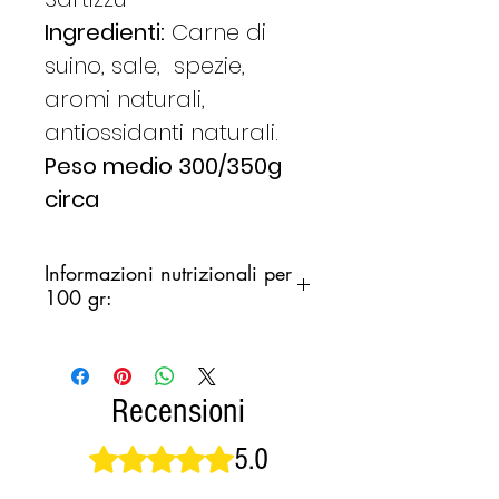
Ingredienti:
Carne di
suino, sale, spezie,
aromi naturali,
antiossidanti naturali.
Peso medio 300/350g
circa
Informazioni nutrizionali per
100 gr:
ENERGIA:
514 kcal / 2149 kj
GRASSI TOTALI: 45 gr
CARBOIDRATI: 3gr
Recensioni
PROTEINE:
7gr
5.0
Valutazione 5 stelle su 5.